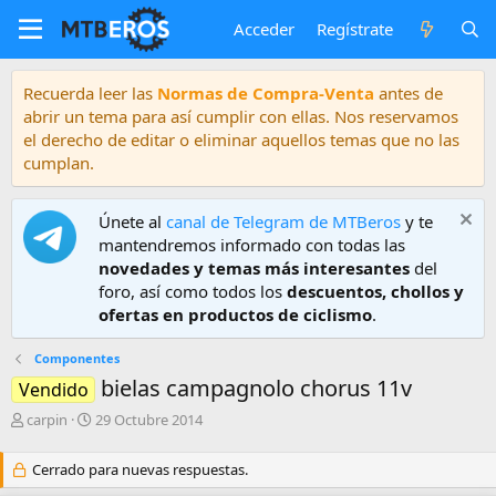
Acceder
Regístrate
Recuerda leer las
Normas de Compra-Venta
antes de
abrir un tema para así cumplir con ellas. Nos reservamos
el derecho de editar o eliminar aquellos temas que no las
cumplan.
Únete al
canal de Telegram de MTBeros
y te
mantendremos informado con todas las
novedades y temas más interesantes
del
foro, así como todos los
descuentos, chollos y
ofertas en productos de ciclismo
.
Componentes
bielas campagnolo chorus 11v
Vendido
A
F
carpin
29 Octubre 2014
u
e
t
c
Cerrado para nuevas respuestas.
o
h