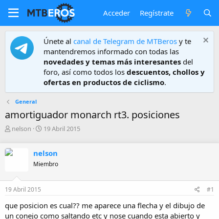
Acceder
Regístrate
Únete al
canal de Telegram de MTBeros
y te
mantendremos informado con todas las
novedades y temas más interesantes
del
foro, así como todos los
descuentos, chollos y
ofertas en productos de ciclismo
.
General
amortiguador monarch rt3. posiciones
A
F
nelson
19 Abril 2015
u
e
t
c
nelson
o
h
r
a
Miembro
d
e
19 Abril 2015
#1
i
n
que posicion es cual?? me aparece una flecha y el dibujo de
i
un conejo como saltando etc y nose cuando esta abierto y
c