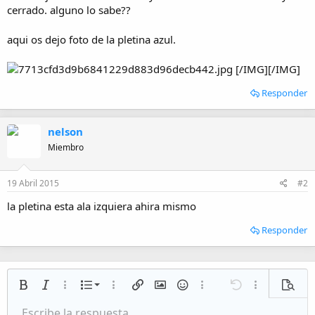
i
cerrado. alguno lo sabe??
o
aqui os dejo foto de la pletina azul.
[/IMG][/IMG]
Responder
nelson
Miembro
19 Abril 2015
#2
la pletina esta ala izquiera ahira mismo
Responder
Lista numerada
Negrita
Cursiva
Más opciones…
Lista
Más opciones…
Insertar enlace
Insertar imagen
Emoticonos
Más opciones…
Deshacer
Más opciones
Vista p
Lista desordenada
Escribe la respuesta...
Alineación izquierda
9
Normal
Guardar borrador
Arial