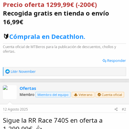
Precio oferta 1299,99€ (-200€)
Recogida gratis en tienda o envío
16,99€
🔰
Cómprala en Decathlon.
Cuenta oficial de MTBeros para la publicación de descuentos, chollos y
ofertas.
Responder
R
Litër November
e
a
c
Ofertas
c
i
Miembro
Miembro del equipo
Veterano
Cuenta oficial
o
n
e
12 Agosto 2025
#2
s
:
Sigue la RR Race 740S en oferta a
1.299,99€. 👍