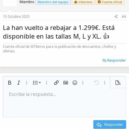
Miembro
Miembro del equipo
Veterano
Cuenta oficial
15 Octubre 2025
#4
La han vuelto a rebajar a 1.299€. Está
disponible en las tallas M, L y XL. 👍
Cuenta oficial de MTBeros para la publicación de descuentos, chollos y
ofertas.
Responder
Lista numerada
Negrita
Cursiva
Más opciones…
Lista
Más opciones…
Insertar enlace
Insertar imagen
Emoticonos
Más opciones…
Deshacer
Más opciones
Vista p
Lista desordenada
Escribe la respuesta...
Alineación izquierda
9
Normal
Guardar borrador
Arial
Tamaño del texto
Alineamiento
Citar
Rehacer
Multimedia
Cambiar a código BB
Color de texto
Paragraph format
Insert table
Eliminar formato
Fuente
Insert horizontal line
Borradores
Tachado
Spoiler
Subrayado
Código
Código en línea
Inline spoiler
Aumentar sangría
10
Eliminar borrador
Alineación centrada
Heading 1
Book Antiqua
Disminuir sangría
12
Courier New
Alineación derecha
Heading 2
15
Georgia
Justify text
Responder
Heading 3