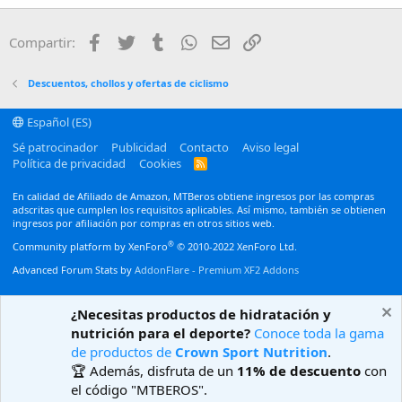
18
Tahoma
22
Times New Roman
Facebook
Twitter
Tumblr
WhatsApp
Email
Enlace
Compartir:
26
Trebuchet MS
Verdana
Descuentos, chollos y ofertas de ciclismo
Español (ES)
Sé patrocinador
Publicidad
Contacto
Aviso legal
Política de privacidad
Cookies
R
S
S
En calidad de Afiliado de Amazon, MTBeros obtiene ingresos por las compras
adscritas que cumplen los requisitos aplicables. Así mismo, también se obtienen
ingresos por afiliación por compras en otros sitios web.
®
Community platform by XenForo
© 2010-2022 XenForo Ltd.
Advanced Forum Stats by
AddonFlare - Premium XF2 Addons
¿Necesitas productos de hidratación y
nutrición para el deporte?
Conoce toda la gama
de productos de
Crown Sport Nutrition
.
🏆 Además, disfruta de un
11% de descuento
con
el código "MTBEROS".