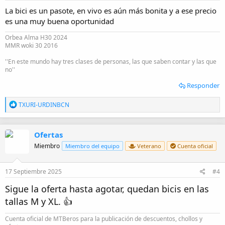
:
La bici es un pasote, en vivo es aún más bonita y a ese precio
es una muy buena oportunidad
Orbea Alma H30 2024
MMR woki 30 2016
''En este mundo hay tres clases de personas, las que saben contar y las que
no''
Responder
R
TXURI-URDINBCN
e
a
c
Ofertas
c
i
Miembro
Miembro del equipo
Veterano
Cuenta oficial
o
n
e
17 Septiembre 2025
#4
s
:
Sigue la oferta hasta agotar, quedan bicis en las
tallas M y XL. 👍
Cuenta oficial de MTBeros para la publicación de descuentos, chollos y