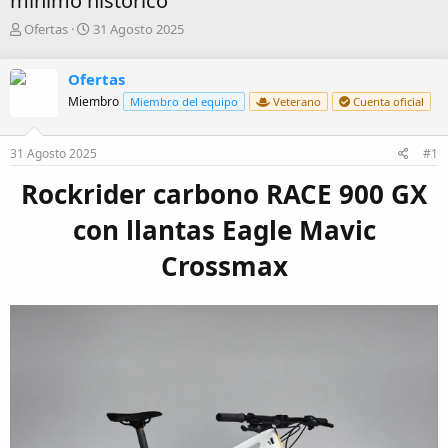
mínimo histórico
A
F
Ofertas
31 Agosto 2025
u
e
t
c
Ofertas
o
h
r
a
Miembro
Miembro del equipo
Veterano
Cuenta oficial
d
e
31 Agosto 2025
#1
i
n
Rockrider carbono RACE 900 GX
i
c
con llantas Eagle Mavic
i
o
Crossmax