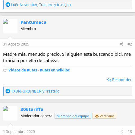
R
Litër November
,
Trastero
y
trust_bcn
e
a
c
Pantumaca
c
i
Miembro
o
n
e
31 Agosto 2025
#2
s
:
Madre mia, menudo precio. Si alguien está buscando bici, me
tiraría a por ella de cabeza.
👉
Vídeos de Rutas
·
Rutas en Wikiloc
Responder
R
TXURI-URDINBCN
y
Trastero
e
a
c
306tariffa
c
i
Moderador general
Miembro del equipo
Veterano
o
n
e
1 Septiembre 2025
#3
s