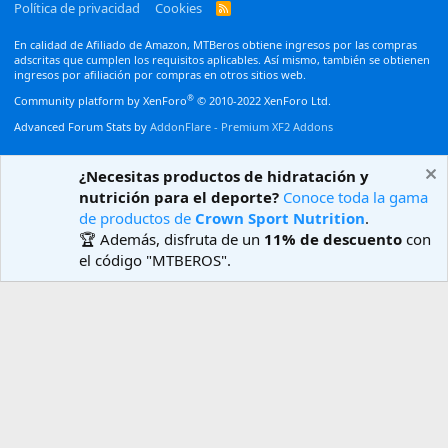
Política de privacidad
Cookies
R
S
S
En calidad de Afiliado de Amazon, MTBeros obtiene ingresos por las compras
adscritas que cumplen los requisitos aplicables. Así mismo, también se obtienen
ingresos por afiliación por compras en otros sitios web.
®
Community platform by XenForo
© 2010-2022 XenForo Ltd.
Advanced Forum Stats by
AddonFlare - Premium XF2 Addons
¿Necesitas productos de hidratación y
nutrición para el deporte?
Conoce toda la gama
de productos de
Crown Sport Nutrition
.
🏆 Además, disfruta de un
11% de descuento
con
el código "MTBEROS".