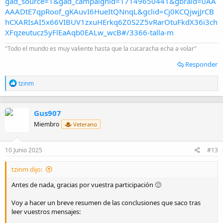
gad_source=1&gad_campaignid=17149650441&gbraid=0AA
AAADtE7qpRoof_gKAuvI6HueItQNnqL&gclid=Cj0KCQjwjJrCB
hCXARIsAI5x66VIBUV1zxuHErkq6Z0S2Z5vRarOtuFkdX36i3ch
XFqzeutucz5yFlEaAqb0EALw_wcB#/3366-talla-m
"Todo el mundo es muy valiente hasta que la cucaracha echa a volar"
Responder
R
tzinm
e
a
c
Gus907
c
i
Miembro
Veterano
o
n
e
10 Junio 2025
#13
s
:
tzinm dijo:
Antes de nada, gracias por vuestra participación 🙂
Voy a hacer un breve resumen de las conclusiones que saco tras
leer vuestros mensajes: