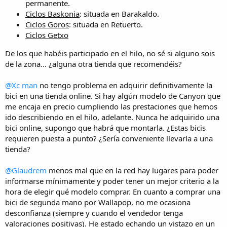
permanente.
Ya de paso... ¿tenéis referencias de esta tienda.
@Titan mtb
veo que
Ciclos Baskonia
: situada en Barakaldo.
eres de Cantabria, ¿te suena?
Ciclos Goros
: situada en Retuerto.
Ciclos Getxo
De los que habéis participado en el hilo, no sé si alguno sois
de la zona... ¿alguna otra tienda que recomendéis?
@Xc man
no tengo problema en adquirir definitivamente la
bici en una tienda online. Si hay algún modelo de Canyon que
me encaja en precio cumpliendo las prestaciones que hemos
ido describiendo en el hilo, adelante. Nunca he adquirido una
bici online, supongo que habrá que montarla. ¿Estas bicis
requieren puesta a punto? ¿Sería conveniente llevarla a una
tienda?
@Glaudrem
menos mal que en la red hay lugares para poder
informarse mínimamente y poder tener un mejor criterio a la
hora de elegir qué modelo comprar. En cuanto a comprar una
bici de segunda mano por Wallapop, no me ocasiona
desconfianza (siempre y cuando el vendedor tenga
valoraciones positivas). He estado echando un vistazo en un