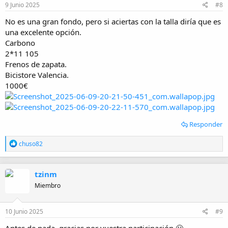
9 Junio 2025
#8
No es una gran fondo, pero si aciertas con la talla diría que es
una excelente opción.
Carbono
2*11 105
Frenos de zapata.
Bicistore Valencia.
1000€
Responder
R
chuso82
e
a
c
tzinm
c
i
Miembro
o
n
e
10 Junio 2025
#9
s
: