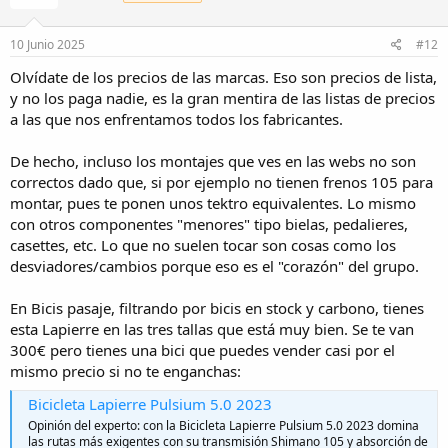
presupuesto máximo que me he marcado. Por talla me
cuadra, aunque estéticamente no me atrae demasiado
(aunque no va a ser algo determinante).
10 Junio 2025
#12
Respecto a recomendaciones más generales, marcas con buena
Olvídate de los precios de las marcas. Eso son precios de lista,
relación prestaciones/precio:
y no los paga nadie, es la gran mentira de las listas de precios
a las que nos enfrentamos todos los fabricantes.
Berria
: me ha sorprendido que en la web oficial no tengan
ningún modelo por debajo de los 2.000€.
MMR
: hasta el modelo
Adrenaline
no encontramos el grupo
De hecho, incluso los montajes que ves en las webs no son
Shimano 105. ¿Qué tal veis el modelo GRIP? En la web de
correctos dado que, si por ejemplo no tienen frenos 105 para
Shimano, el modelo GRIP aparece en el filtro de 105.
montar, pues te ponen unos tektro equivalentes. Lo mismo
Megamo
: otra que los modelos anunciados en su página
con otros componentes "menores" tipo bielas, pedalieres,
web no bajan de 2.000€.
casettes, etc. Lo que no suelen tocar son cosas como los
Cube
desviadores/cambios porque eso es el "corazón" del grupo.
Focus
: aquí más de lo mismo.
Supongo que estos precios que aparecen en la web se deben a que:
En Bicis pasaje, filtrando por bicis en stock y carbono, tienes
esta Lapierre en las tres tallas que está muy bien. Se te van
Son el último modelo.
Son precios de referencia. En tiendas distribuidoras de estas
300€ pero tienes una bici que puedes vender casi por el
marcas habrá precios más interesantes.
mismo precio si no te enganchas:
Como características "imprescindibles" me quedo con:
Bicicleta Lapierre Pulsium 5.0 2023
Opinión del experto: con la Bicicleta Lapierre Pulsium 5.0 2023 domina
Cuadro de aluminio (por presupuesto no creo que alcance a
las rutas más exigentes con su transmisión Shimano 105 y absorción de
carbono como me recomienda
@Glaudrem
).