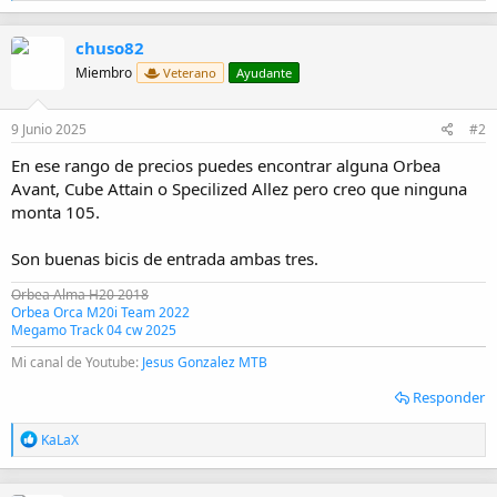
a
c
chuso82
c
i
Miembro
Veterano
Ayudante
o
n
e
9 Junio 2025
#2
s
:
En ese rango de precios puedes encontrar alguna Orbea
Avant, Cube Attain o Specilized Allez pero creo que ninguna
monta 105.
Son buenas bicis de entrada ambas tres.
Orbea Alma H20 2018
Orbea Orca M20i Team 2022
Megamo Track 04 cw 2025
Mi canal de Youtube:
Jesus Gonzalez MTB
Responder
R
KaLaX
e
a
c