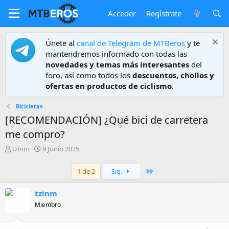
Acceder
Regístrate
Únete al
canal de Telegram de MTBeros
y te
mantendremos informado con todas las
novedades y temas más interesantes
del
foro, así como todos los
descuentos, chollos y
ofertas en productos de ciclismo
.
Bicicletas
[RECOMENDACIÓN] ¿Qué bici de carretera
me compro?
A
F
tzinm
9 Junio 2025
u
e
t
c
Último
1 de 2
Sig.
o
h
r
a
tzinm
d
e
Miembro
i
n