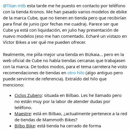
Son el último modelo.
@Titan mtb
esta tarde me he puesto en contacto por teléfono
Son precios de referencia. En tiendas distribuidoras de estas
con la tienda Kronos. Me han pasado varios modelos de ebike
marcas habrá precios más interesantes.
de la marca Cube, que no tienen en tienda pero que recibirían
Como características "imprescindibles" me quedo con:
para final de junio (por fechas me cuadra). Parece ser que
Cube ya está con liquidación, en julio hay presentación de
Cuadro de aluminio (por presupuesto no creo que alcance a
nuevo modelos (eso me han comentado. Echaré un vistazo en
carbono como me recomienda
@Glaudrem
).
Víctor Bikes a ver qué me pueden ofrecer.
Al menos, grupo Shimano 105.
Descartar las zapatas y optar por discos.
Cassette de 12v (a ser posible).
Realmente, me pilla mejor una tienda en Bizkaia... pero en la
web oficial de Cube no había tiendas cercanas que trabajasen
La Canyon Endurace 7 RAW que me habéis compartido me gusta.
con la marca. De todos modos, para el tema carretera he visto
Las tallas que tienen disponibles no me cuadran, pero miraré en
tiendas a ver qué tienen.
recomendaciones de tiendas en
otro hilo
(algo antiguo pero
puede servirme de referencia). Extraído del hilo que
Voy a pedir presupuesto para la ebike en
esta tienda
. Trabajan,
menciono:
entre otras marcas, con
Cube
que es la marca de ebike que quiero
coger para este familiar. Quizás aproveche y pida presupuesto
Ciclos Zubero
: situada en Bilbao. Les he llamado pero
también para la
Cube Attan SLX
.
no están muy por la labor de atender dudas por
teléfono.
En esta misma página tienen una promoción (no sé si seguirá
Maestre
: está en Bilbao, ¿actualmente pertenece a la red
disponible) de una
MMR GRIP por 1.199€
que según
especificaciones de la promoción sí monta (a diferencia de lo que
de tiendas de Mammoth Bikes?
indica la web oficial) grupo Shimano 105. ¿Cómo la véis?
Bilbo Bike
: está tienda ha cerrado de forma