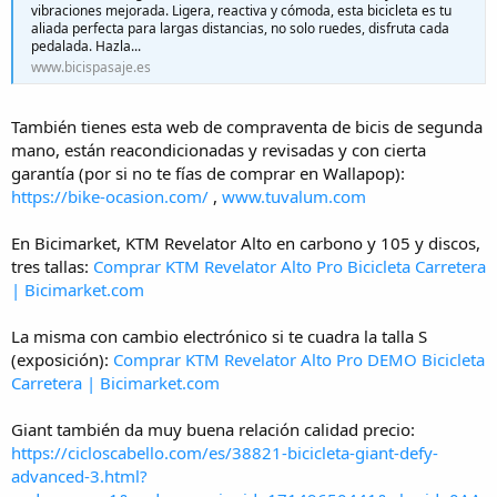
vibraciones mejorada. Ligera, reactiva y cómoda, esta bicicleta es tu
Al menos, grupo Shimano 105.
aliada perfecta para largas distancias, no solo ruedes, disfruta cada
Descartar las zapatas y optar por discos.
pedalada. Hazla...
Cassette de 12v (a ser posible).
www.bicispasaje.es
La Canyon Endurace 7 RAW que me habéis compartido me gusta.
Las tallas que tienen disponibles no me cuadran, pero miraré en
También tienes esta web de compraventa de bicis de segunda
tiendas a ver qué tienen.
mano, están reacondicionadas y revisadas y con cierta
Voy a pedir presupuesto para la ebike en
esta tienda
. Trabajan,
garantía (por si no te fías de comprar en Wallapop):
entre otras marcas, con
Cube
que es la marca de ebike que quiero
https://bike-ocasion.com/
,
www.tuvalum.com
coger para este familiar. Quizás aproveche y pida presupuesto
también para la
Cube Attan SLX
.
En Bicimarket, KTM Revelator Alto en carbono y 105 y discos,
tres tallas:
Comprar KTM Revelator Alto Pro Bicicleta Carretera
En esta misma página tienen una promoción (no sé si seguirá
| Bicimarket.com
disponible) de una
MMR GRIP por 1.199€
que según
especificaciones de la promoción sí monta (a diferencia de lo que
indica la web oficial) grupo Shimano 105. ¿Cómo la véis?
La misma con cambio electrónico si te cuadra la talla S
(exposición):
Comprar KTM Revelator Alto Pro DEMO Bicicleta
Ya de paso... ¿tenéis referencias de esta tienda.
@Titan mtb
veo que
Carretera | Bicimarket.com
eres de Cantabria, ¿te suena?
Giant también da muy buena relación calidad precio:
https://cicloscabello.com/es/38821-bicicleta-giant-defy-
advanced-3.html?