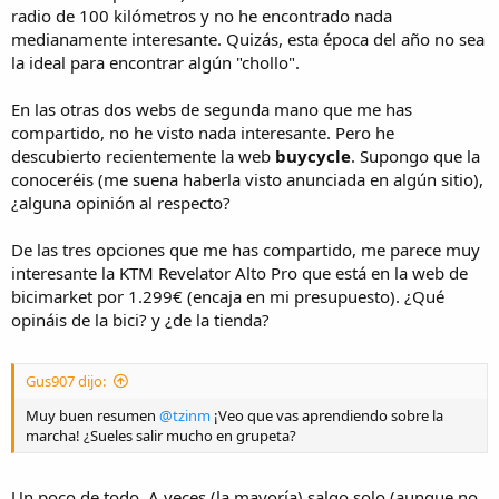
radio de 100 kilómetros y no he encontrado nada
medianamente interesante. Quizás, esta época del año no sea
la ideal para encontrar algún "chollo".
En las otras dos webs de segunda mano que me has
compartido, no he visto nada interesante. Pero he
descubierto recientemente la web
buycycle
. Supongo que la
conoceréis (me suena haberla visto anunciada en algún sitio),
¿alguna opinión al respecto?
De las tres opciones que me has compartido, me parece muy
interesante la KTM Revelator Alto Pro que está en la web de
bicimarket por 1.299€ (encaja en mi presupuesto). ¿Qué
opináis de la bici? y ¿de la tienda?
Gus907 dijo:
Muy buen resumen
@tzinm
¡Veo que vas aprendiendo sobre la
marcha! ¿Sueles salir mucho en grupeta?
Un poco de todo. A veces (la mayoría) salgo solo (aunque no