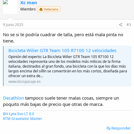
Xc man
c
i
Miembro
Veterano
o
n
e
9 Junio 2025
#3
s
:
No se si te podría cuadrar de talla, pero está mala pinta no
tiene.
Bicicleta Wilier GTR Team 105 R7100 12 velocidades
Opinión del experto: La Bicicleta Wilier GTR Team 105 R7100 12
velocidades representa uno de los modelos más míticos de la firma
italiana, destinados al gran fondo, una bicicleta con la que los días más
largos encima del sillín se convertirán en los más cortos, diseñada para
ofrecer un extra de...
www.bicispasaje.es
Decathlon
tampoco suele tener malas cosas, siempre un
poquito más bajas de precio que otras de marca.
BH Lynx Evo LT 8.0
KTM Gravelator Master
Responder