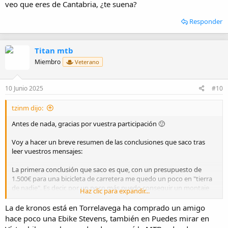
veo que eres de Cantabria, ¿te suena?
Responder
Titan mtb
Miembro
Veterano
10 Junio 2025
#10
tzinm dijo:
Antes de nada, gracias por vuestra participación 🙂
Voy a hacer un breve resumen de las conclusiones que saco tras
leer vuestros mensajes:
La primera conclusión que saco es que, con un presupuesto de
1.500€ para una bicicleta de carretera me quedo un poco en "tierra
de nadie". Es decir, por un poco más puedo conseguir un montaje
Haz clic para expandir...
más que decente para tirar durante años. No obstante, teniendo en
cuenta que es mi primera bicicleta de carretera y no sé si me
La de kronos está en Torrelavega ha comprado un amigo
aficionaré a esta modalidad. Me gustaría ceñirme al presupuesto
hace poco una Ebike Stevens, también en Puedes mirar en
máximo que me he marcado de 1.500€ (aunque si puedo conseguir