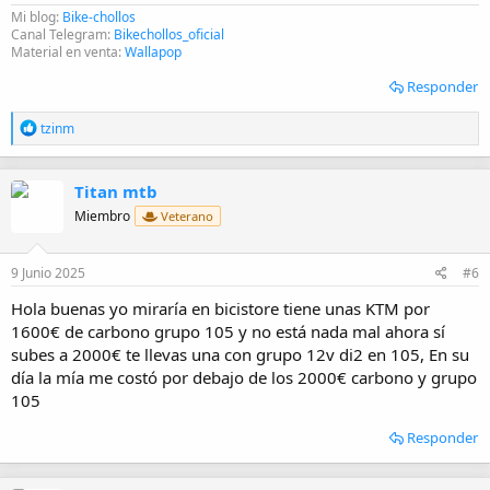
Mi blog:
Bike-chollos
Canal Telegram:
Bikechollos_oficial
Material en venta:
Wallapop
Responder
R
tzinm
e
a
c
Titan mtb
c
i
Miembro
Veterano
o
n
e
9 Junio 2025
#6
s
:
Hola buenas yo miraría en bicistore tiene unas KTM por
1600€ de carbono grupo 105 y no está nada mal ahora sí
subes a 2000€ te llevas una con grupo 12v di2 en 105, En su
día la mía me costó por debajo de los 2000€ carbono y grupo
105
Responder