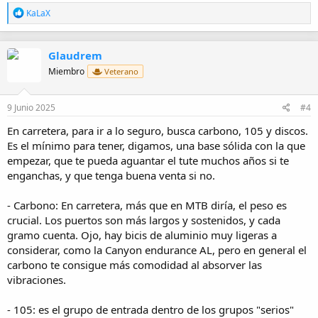
R
KaLaX
e
a
c
Glaudrem
c
i
Miembro
Veterano
o
n
e
9 Junio 2025
#4
s
:
En carretera, para ir a lo seguro, busca carbono, 105 y discos.
Es el mínimo para tener, digamos, una base sólida con la que
empezar, que te pueda aguantar el tute muchos años si te
enganchas, y que tenga buena venta si no.
- Carbono: En carretera, más que en MTB diría, el peso es
crucial. Los puertos son más largos y sostenidos, y cada
gramo cuenta. Ojo, hay bicis de aluminio muy ligeras a
considerar, como la Canyon endurance AL, pero en general el
carbono te consigue más comodidad al absorver las
vibraciones.
- 105: es el grupo de entrada dentro de los grupos "serios"