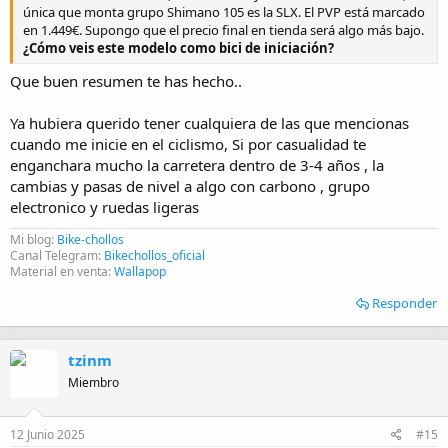
diversos modelos bajo el nombre
Allez
. Allez, Allez Sport y
única que monta grupo Shimano 105 es la SLX. El PVP está marcado
Allez Sprint Comp. El modelo más básico (según su precio)
en 1.449€. Supongo que el precio final en tienda será algo más bajo.
parece una bici muy de gama de entrada. Los otros dos
¿Cómo veis este modelo como bici de iniciación?
modelos se van de mi presupuesto máximo.
Que buen resumen te has hecho..
Wilier GTR Team
: para este modelo la marca ofrece dos
configuraciones, ambas superan los 2.000€. Aunque la
configuración que ha compartido
@Xc man
se ajusta al
Ya hubiera querido tener cualquiera de las que mencionas
presupuesto máximo que me he marcado. Por talla me
cuando me inicie en el ciclismo, Si por casualidad te
cuadra, aunque estéticamente no me atrae demasiado
enganchara mucho la carretera dentro de 3-4 años , la
(aunque no va a ser algo determinante).
cambias y pasas de nivel a algo con carbono , grupo
Respecto a recomendaciones más generales, marcas con buena
electronico y ruedas ligeras
relación prestaciones/precio:
Mi blog:
Bike-chollos
Berria
: me ha sorprendido que en la web oficial no tengan
Canal Telegram:
Bikechollos_oficial
ningún modelo por debajo de los 2.000€.
Material en venta:
Wallapop
MMR
: hasta el modelo
Adrenaline
no encontramos el grupo
Responder
Shimano 105. ¿Qué tal veis el modelo GRIP? En la web de
Shimano, el modelo GRIP aparece en el filtro de 105.
Megamo
: otra que los modelos anunciados en su página
tzinm
web no bajan de 2.000€.
Cube
Miembro
Focus
: aquí más de lo mismo.
Supongo que estos precios que aparecen en la web se deben a que:
12 Junio 2025
#15