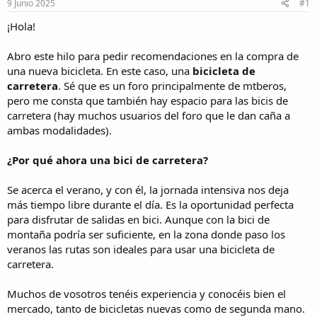
i
9 Junio 2025
#1
c
¡Hola!
i
o
Abro este hilo para pedir recomendaciones en la compra de
una nueva bicicleta. En este caso, una
bicicleta de
carretera
. Sé que es un foro principalmente de mtberos,
pero me consta que también hay espacio para las bicis de
carretera (hay muchos usuarios del foro que le dan caña a
ambas modalidades).
¿Por qué ahora una bici de carretera?
Se acerca el verano, y con él, la jornada intensiva nos deja
más tiempo libre durante el día. Es la oportunidad perfecta
para disfrutar de salidas en bici. Aunque con la bici de
montaña podría ser suficiente, en la zona donde paso los
veranos las rutas son ideales para usar una bicicleta de
carretera.
Muchos de vosotros tenéis experiencia y conocéis bien el
mercado, tanto de bicicletas nuevas como de segunda mano.