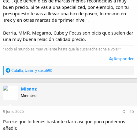
etc... que tienen bicis de marcas menos reconocidas a muy
buen precio. Si te vas a una Specialized, por ejemplo, con tu
presupuesto te vas a llevar una bici de paseo, lo mismo en
Trek y en otras marcas de "primer nivel".
Berria, MMR, Megamo, Cube y Focus son bicis que suelen dar
una muy buena relación calidad precio.
"Todo el mundo es muy valiente hasta que la cucaracha echa a volar"
Responder
R
Cubillo
,
tzinm
y
saso690
e
a
c
Misanz
c
i
Miembro
o
n
e
9 Junio 2025
#5
s
:
Parece que lo tienes bastante claro asi que poco podemos
añadir.