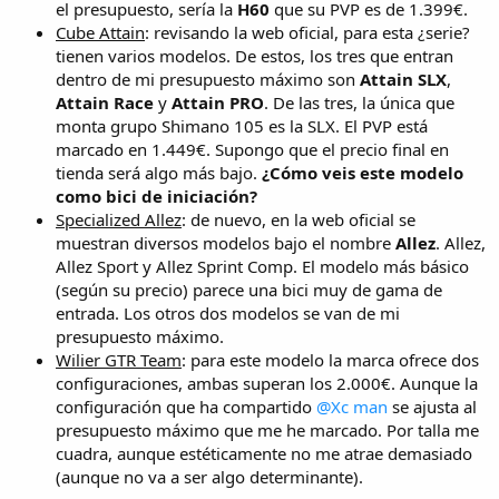
el presupuesto, sería la
H60
que su PVP es de 1.399€.
Cube Attain
: revisando la web oficial, para esta ¿serie?
tienen varios modelos. De estos, los tres que entran
dentro de mi presupuesto máximo son
Attain SLX
,
Attain Race
y
Attain PRO
. De las tres, la única que
monta grupo Shimano 105 es la SLX. El PVP está
marcado en 1.449€. Supongo que el precio final en
tienda será algo más bajo.
¿Cómo veis este modelo
como bici de iniciación?
Specialized Allez
: de nuevo, en la web oficial se
muestran diversos modelos bajo el nombre
Allez
. Allez,
Allez Sport y Allez Sprint Comp. El modelo más básico
(según su precio) parece una bici muy de gama de
entrada. Los otros dos modelos se van de mi
presupuesto máximo.
Wilier GTR Team
: para este modelo la marca ofrece dos
configuraciones, ambas superan los 2.000€. Aunque la
configuración que ha compartido
@Xc man
se ajusta al
presupuesto máximo que me he marcado. Por talla me
cuadra, aunque estéticamente no me atrae demasiado
(aunque no va a ser algo determinante).