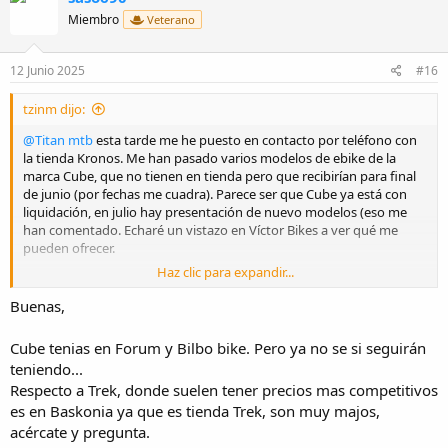
i
Miembro
Veterano
o
n
e
12 Junio 2025
#16
s
:
tzinm dijo:
@Titan mtb
esta tarde me he puesto en contacto por teléfono con
la tienda Kronos. Me han pasado varios modelos de ebike de la
marca Cube, que no tienen en tienda pero que recibirían para final
de junio (por fechas me cuadra). Parece ser que Cube ya está con
liquidación, en julio hay presentación de nuevo modelos (eso me
han comentado. Echaré un vistazo en Víctor Bikes a ver qué me
pueden ofrecer.
Haz clic para expandir...
Realmente, me pilla mejor una tienda en Bizkaia... pero en la web
oficial de Cube no había tiendas cercanas que trabajasen con la
Buenas,
marca. De todos modos, para el tema carretera he visto
recomendaciones de tiendas en
otro hilo
(algo antiguo pero puede
Cube tenias en Forum y Bilbo bike. Pero ya no se si seguirán
servirme de referencia). Extraído del hilo que menciono:
teniendo...
Ciclos Zubero
: situada en Bilbao. Les he llamado pero no
Respecto a Trek, donde suelen tener precios mas competitivos
están muy por la labor de atender dudas por teléfono.
es en Baskonia ya que es tienda Trek, son muy majos,
Maestre
: está en Bilbao, ¿actualmente pertenece a la red de
acércate y pregunta.
tiendas de Mammoth Bikes?