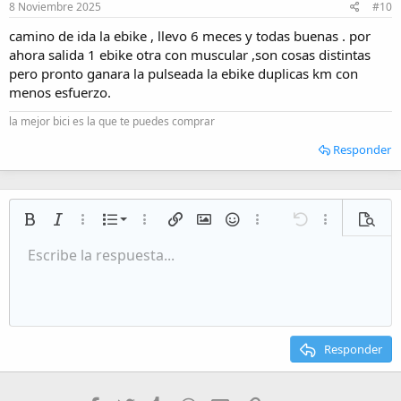
8 Noviembre 2025
#10
camino de ida la ebike , llevo 6 meces y todas buenas . por
ahora salida 1 ebike otra con muscular ,son cosas distintas
pero pronto ganara la pulseada la ebike duplicas km con
menos esfuerzo.
la mejor bici es la que te puedes comprar
Responder
Lista numerada
Negrita
Cursiva
Más opciones…
Lista
Más opciones…
Insertar enlace
Insertar imagen
Emoticonos
Más opciones…
Deshacer
Más opciones
Vista p
Lista desordenada
Escribe la respuesta...
Alineación izquierda
9
Normal
Guardar borrador
Arial
Tamaño del texto
Alineamiento
Citar
Rehacer
Multimedia
Cambiar a código BB
Color de texto
Paragraph format
Insert table
Eliminar formato
Fuente
Insert horizontal line
Borradores
Tachado
Spoiler
Subrayado
Código
Código en línea
Inline spoiler
Aumentar sangría
10
Eliminar borrador
Alineación centrada
Heading 1
Book Antiqua
Disminuir sangría
12
Courier New
Alineación derecha
Heading 2
15
Georgia
Justify text
Responder
Heading 3
18
Tahoma
22
Times New Roman