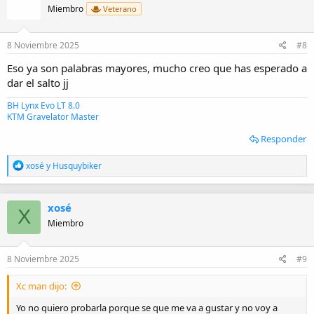
i
Miembro
Veterano
o
n
e
8 Noviembre 2025
#8
s
:
Eso ya son palabras mayores, mucho creo que has esperado a
dar el salto jj
BH Lynx Evo LT 8.0
KTM Gravelator Master
Responder
R
xosé
y
Husquybiker
e
a
c
xosé
c
X
i
Miembro
o
n
e
8 Noviembre 2025
#9
s
:
Xc man dijo:
Yo no quiero probarla porque se que me va a gustar y no voy a