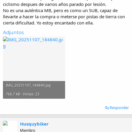
i
ciclismo despues de varios años parado por lesión.
o
No es una auténtica MB, pero es como un SUB, capaz de
llevarte a hacer la compra o meterse por pistas de tierra con
cierta dificultad. Yo estoy encantado con ella.
Adjuntos
IMG_20251107_184840.jpg
766,7 KB · Visitas: 23
Responder
Husquybiker
Miembro