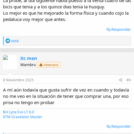
La probé, al dia siguiente habia puesto a la venta cuatro de las
bicis que tenia y a los quince dias tenia la husquy.
Lo mejor es que he mejorado la forma física y cuando cojo la
pedaluca voy mejor que antes.
Responder
R
xosé
e
a
c
Xc man
c
i
Miembro
Veterano
o
n
e
8 Noviembre 2025
#6
s
:
A mí aún todavía que gusta sufrir de vez en cuando y todavía
no me veo en la situación de tener que comprar una, por eso
prisa no tengo en probar
BH Lynx Evo LT 8.0
KTM Gravelator Master
Responder