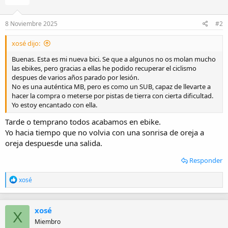
8 Noviembre 2025
#2
xosé dijo:
Buenas. Esta es mi nueva bici. Se que a algunos no os molan mucho
las ebikes, pero gracias a ellas he podido recuperar el ciclismo
despues de varios años parado por lesión.
No es una auténtica MB, pero es como un SUB, capaz de llevarte a
hacer la compra o meterse por pistas de tierra con cierta dificultad.
Yo estoy encantado con ella.
Tarde o temprano todos acabamos en ebike.
Yo hacia tiempo que no volvia con una sonrisa de oreja a
oreja despuesde una salida.
Responder
R
xosé
e
a
c
xosé
c
X
i
Miembro
o