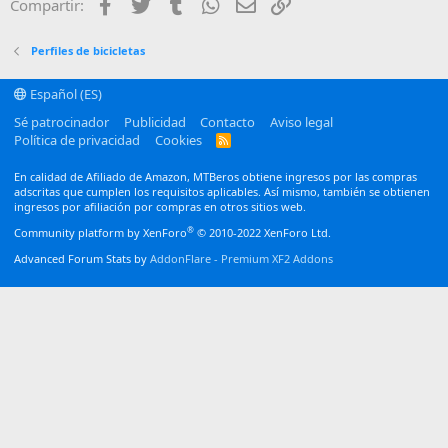
Facebook
Twitter
Tumblr
WhatsApp
Email
Enlace
Compartir:
26
Trebuchet MS
Verdana
Perfiles de bicicletas
Español (ES)
Sé patrocinador
Publicidad
Contacto
Aviso legal
Política de privacidad
Cookies
R
S
S
En calidad de Afiliado de Amazon, MTBeros obtiene ingresos por las compras
adscritas que cumplen los requisitos aplicables. Así mismo, también se obtienen
ingresos por afiliación por compras en otros sitios web.
®
Community platform by XenForo
© 2010-2022 XenForo Ltd.
Advanced Forum Stats by
AddonFlare - Premium XF2 Addons