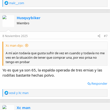
R
malc__com
e
a
c
Husquybiker
c
i
Miembro
o
n
e
8 Noviembre 2025
#7
s
:
Xc man dijo:
A mí aún todavía que gusta sufrir de vez en cuando y todavía no me
veo en la situación de tener que comprar una, por eso prisa no
tengo en probar
Yo es que ya son 65, la espalda operada de tres ernias y las
rodillas bastante hechas polvo.
Responder
R
xosé
y
Xc man
e
a
c
Xc man
c