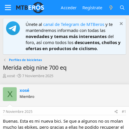
Acceder
Regístrate
Únete al
canal de Telegram de MTBeros
y te
mantendremos informado con todas las
novedades y temas más interesantes
del
foro, así como todos los
descuentos, chollos y
ofertas en productos de ciclismo
.
Perfiles de bicicletas
Merida ebig nine 700 eq
A
F
xosé
7 Noviembre 2025
u
e
t
c
xosé
o
h
X
r
a
Miembro
d
e
7 Noviembre 2025
#1
i
n
Buenas. Esta es mi nueva bici. Se que a algunos no os molan
i
mucho las ebikes, pero gracias a ellas he podido recuperar el
c