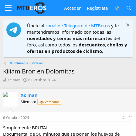
Acceder
Regístrate
Únete al
canal de Telegram de MTBeros
y te
mantendremos informado con todas las
novedades y temas más interesantes
del
foro, así como todos los
descuentos, chollos y
ofertas en productos de ciclismo
.
Multimedia - Vídeos
Kiliam Bron en Dolomitas
A
F
Xc man
6 Octubre 2024
u
e
t
c
Xc man
o
h
r
a
Miembro
Veterano
d
e
6 Octubre 2024
#1
i
n
Simplemente BRUTAL.
i
Documental de 50 minutos que se ponen los huevos de
c