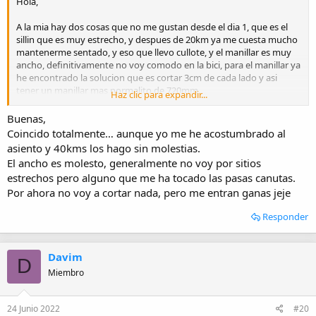
Hola,
A la mia hay dos cosas que no me gustan desde el dia 1, que es el
sillin que es muy estrecho, y despues de 20km ya me cuesta mucho
mantenerme sentado, y eso que llevo cullote, y el manillar es muy
ancho, definitivamente no voy comodo en la bici, para el manillar ya
he encontrado la solucion que es cortar 3cm de cada lado y asi
tener un manillar mas normalito de 720mm.
Haz clic para expandir...
Ya el sillin todavia no me decido por cual cambiar, estuve viendo 3
opciones de selle italia
Buenas,
- Mission que tiene 140mm y 265g, soft-tek y flow, pero la diferencia
Coincido totalmente… aunque yo me he acostumbrado al
con el de serie de BH es de 8mm
asiento y 40kms los hago sin molestias.
- Bullet que tiene 148mm y 265g pero es duro-tek asi que me temo
El ancho es molesto, generalmente no voy por sitios
que seguiria siendo molesto
estrechos pero alguno que me ha tocado las pasas canutas.
- Path que tiene 165mm y 403g pero tiene gel, flow y hi-viz ese en
Por ahora no voy a cortar nada, pero me entran ganas jeje
teoria parece ser el mas indicado y comodo
Responder
Entonces mis preguntas son, alguien de aqui ha cortado el manillar
de la Expert 4.0 y que le ha parecido? y con el sillin que han
comprado? He intentado hacer la prueba de sentarme en un folio
para medir los isquios pero no ha dado resultado, he leido que hay
Davim
D
tiendas que tiene un asiento especial para medir los isquios, alguien
Miembro
sabe cual es? estoy en Madrid - Valdebebas.
Gracias a todos y toda ayuda es bienvenida.
24 Junio 2022
#20