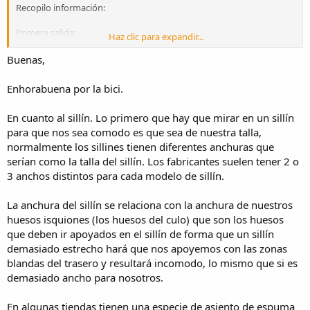
Recopilo información:
Primera salida:
Haz clic para expandir...
Al comprar online tuve que montar la bici... vienen unas directrices y
pude hacerlo todo sin inconvenientes.
Buenas,
¡Qué chula es!
Enhorabuena por la bici.
En cuanto al sillín. Lo primero que hay que mirar en un sillín
para que nos sea comodo es que sea de nuestra talla,
¿Primeras impresiones?
normalmente los sillines tienen diferentes anchuras que
Asiento muy incómodo, no sabía cómo ponerme ya (hace
serían como la talla del sillín. Los fabricantes suelen tener 2 o
años que no salgo en bici, pero poco rato debería de ser
3 anchos distintos para cada modelo de sillín.
aceptable... no?)
Manillar muy ancho (cuesta hasta sacarla por la puerta...)
Cambio 1x12 una PASADA. Estoy flipando con el cambio!!
La anchura del sillín se relaciona con la anchura de nuestros
Con el molinillo he podido subir lo inesperable.
huesos isquiones (los huesos del culo) que son los huesos
Frenos escasos, hay que apretar mucho para que reaccione...
que deben ir apoyados en el sillín de forma que un sillín
entiendo que porque es nueva (nunca he estrenado bici).
demasiado estrecho hará que nos apoyemos con las zonas
blandas del trasero y resultará incomodo, lo mismo que si es
demasiado ancho para nosotros.
En algunas tiendas tienen una especie de asiento de espuma