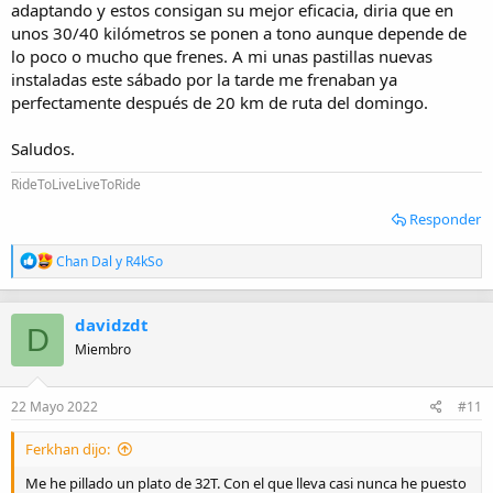
adaptando y estos consigan su mejor eficacia, diria que en
unos 30/40 kilómetros se ponen a tono aunque depende de
lo poco o mucho que frenes. A mi unas pastillas nuevas
instaladas este sábado por la tarde me frenaban ya
perfectamente después de 20 km de ruta del domingo.
Saludos.
RideToLiveLiveToRide
Responder
R
Chan Dal
y
R4kSo
e
a
c
davidzdt
c
D
i
Miembro
o
n
e
22 Mayo 2022
#11
s
:
Ferkhan dijo:
Me he pillado un plato de 32T. Con el que lleva casi nunca he puesto