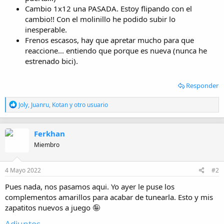
Cambio 1x12 una PASADA. Estoy flipando con el
cambio!! Con el molinillo he podido subir lo
inesperable.
Frenos escasos, hay que apretar mucho para que
reaccione... entiendo que porque es nueva (nunca he
estrenado bici).
Responder
R
Joly
,
Juanru
,
Kotan
y otro usuario
e
a
c
Ferkhan
c
i
Miembro
o
n
e
4 Mayo 2022
#2
s
:
Pues nada, nos pasamos aqui. Yo ayer le puse los
complementos amarillos para acabar de tunearla. Esto y mis
zapatitos nuevos a juego 🤪
Adjuntos