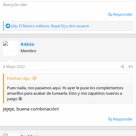
Beecycle rider
Responder
R
Joly
,
El llanero solitario
,
Royal DJ
y otro usuario
e
a
c
R4kSo
c
i
Miembro
o
n
e
4 Mayo 2022
#3
s
:
Ferkhan dijo:
Pues nada, nos pasamos aqui. Yo ayer le puse los complementos
amarillos para acabar de tunearla. Esto y mis zapatitos nuevos a
juego 🤪
Jejeje, buena combinación!
Responder