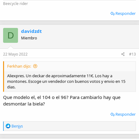
Beecycle rider
Responder
davidzdt
D
Miembro
22 Mayo 2022
#13
Ferkhan dijo:
Aliexpres. Un deckar de aproximadamente 11€. Los hay a
montones. Escoge un vendedor con buenos votos y envio en 15
dias.
Que modelo el, el 104 o el 96? Para cambiarlo hay que
desmontar la biela?
Responder
R
Benjys
e
a