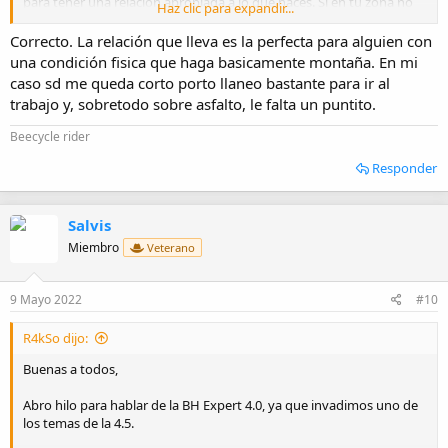
para tener una relación apropiada a lo que haces. Si en tu zona no
Haz clic para expandir...
hay rampones de más de un 15 o 16% con un 34 vas sobrado. Si no
sales mucho puedes poner un 32 y aunque no uses mucho el piñón
Correcto. La relación que lleva es la perfecta para alguien con
grande, te lo dejas como un seguro por si un dia no andas fino
una condición fisica que haga basicamente montaña. En mi
tienes una bala en la recámara.
caso sd me queda corto porto llaneo bastante para ir al
trabajo y, sobretodo sobre asfalto, le falta un puntito.
Beecycle rider
Responder
Salvis
Miembro
Veterano
9 Mayo 2022
#10
R4kSo dijo:
Buenas a todos,
Abro hilo para hablar de la BH Expert 4.0, ya que invadimos uno de
los temas de la 4.5.