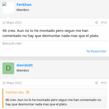
c
Ferkhan
c
i
Miembro
o
n
e
22 Mayo 2022
#14
s
:
96 creo. Aun no lo he montado pero segun me han
comentado no hay que desmontar nada mas que el plato.
Beecycle rider
Responder
davidzdt
D
Miembro
22 Mayo 2022
#15
Ferkhan dijo:
96 creo. Aun no lo he montado pero segun me han comentado no
hay que desmontar nada mas que el plato.