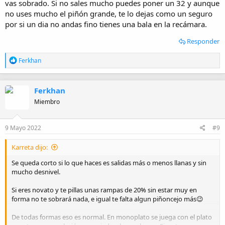
vas sobrado. Si no sales mucho puedes poner un 32 y aunque
no uses mucho el piñón grande, te lo dejas como un seguro
por si un dia no andas fino tienes una bala en la recámara.
Responder
R
Ferkhan
e
a
c
Ferkhan
c
i
Miembro
o
n
e
9 Mayo 2022
#9
s
:
Karreta dijo:
Se queda corto si lo que haces es salidas más o menos llanas y sin
mucho desnivel.
Si eres novato y te pillas unas rampas de 20% sin estar muy en
forma no te sobrará nada, e igual te falta algun piñoncejo más😉
De todas formas eso es normal. En monoplato se juega con el plato