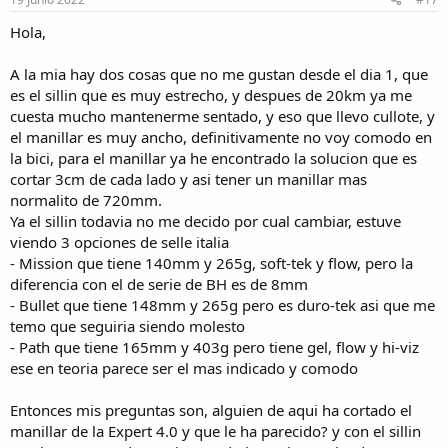
s
:
Hola,
A la mia hay dos cosas que no me gustan desde el dia 1, que
es el sillin que es muy estrecho, y despues de 20km ya me
cuesta mucho mantenerme sentado, y eso que llevo cullote, y
el manillar es muy ancho, definitivamente no voy comodo en
la bici, para el manillar ya he encontrado la solucion que es
cortar 3cm de cada lado y asi tener un manillar mas
normalito de 720mm.
Ya el sillin todavia no me decido por cual cambiar, estuve
viendo 3 opciones de selle italia
- Mission que tiene 140mm y 265g, soft-tek y flow, pero la
diferencia con el de serie de BH es de 8mm
- Bullet que tiene 148mm y 265g pero es duro-tek asi que me
temo que seguiria siendo molesto
- Path que tiene 165mm y 403g pero tiene gel, flow y hi-viz
ese en teoria parece ser el mas indicado y comodo
Entonces mis preguntas son, alguien de aqui ha cortado el
manillar de la Expert 4.0 y que le ha parecido? y con el sillin