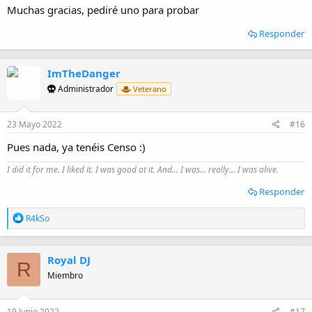
Muchas gracias, pediré uno para probar
Responder
ImTheDanger
Administrador
Veterano
23 Mayo 2022
#16
Pues nada, ya tenéis Censo :)
I did it for me. I liked it. I was good at it. And... I was... really... I was alive.
Responder
R
R4kSo
e
a
c
Royal DJ
c
R
i
Miembro
o
n
e
19 Junio 2022
#17