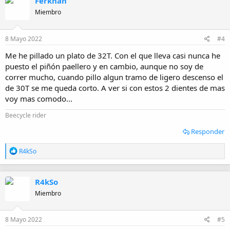
Ferkhan
Miembro
8 Mayo 2022
#4
Me he pillado un plato de 32T. Con el que lleva casi nunca he
puesto el piñón paellero y en cambio, aunque no soy de
correr mucho, cuando pillo algun tramo de ligero descenso el
de 30T se me queda corto. A ver si con estos 2 dientes de mas
voy mas comodo...
Beecycle rider
Responder
R
R4kSo
e
a
c
R4kSo
c
i
Miembro
o
n
e
8 Mayo 2022
#5
s