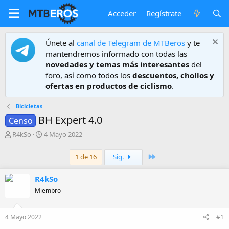
Acceder
Regístrate
Únete al
canal de Telegram de MTBeros
y te
mantendremos informado con todas las
novedades y temas más interesantes
del
foro, así como todos los
descuentos, chollos y
ofertas en productos de ciclismo
.
Bicicletas
BH Expert 4.0
Censo
A
F
R4kSo
4 Mayo 2022
u
e
t
c
Último
1 de 16
Sig.
o
h
r
a
R4kSo
d
e
Miembro
i
n
i
4 Mayo 2022
#1
c