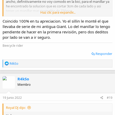
ancho, definitivamente no voy comodo en la bici, para el manillar ya
he encontrado la solucion que es cortar 3cm de cada lado y asi
tener un manillar mas normalito de 720mm.
Haz clic para expandir...
Ya el sillin todavia no me decido por cual cambiar, estuve viendo 3
opciones de selle italia
Coincido 100% en tu apreciacion. Yo el sillin le monté el que
- Mission que tiene 140mm y 265g, soft-tek y flow, pero la diferencia
llevaba de serie de mi antigua Giant. Lo del manillar lo tengo
con el de serie de BH es de 8mm
pendiente de hacer en la primera revisión, pero dos deditos
- Bullet que tiene 148mm y 265g pero es duro-tek asi que me temo
por lado se van a ir seguro.
que seguiria siendo molesto
- Path que tiene 165mm y 403g pero tiene gel, flow y hi-viz ese en
Beecycle rider
teoria parece ser el mas indicado y comodo
Responder
Entonces mis preguntas son, alguien de aqui ha cortado el manillar
de la Expert 4.0 y que le ha parecido? y con el sillin que han
R
R4kSo
comprado? He intentado hacer la prueba de sentarme en un folio
e
para medir los isquios pero no ha dado resultado, he leido que hay
a
c
tiendas que tiene un asiento especial para medir los isquios, alguien
R4kSo
c
sabe cual es? estoy en Madrid - Valdebebas.
i
Miembro
o
Gracias a todos y toda ayuda es bienvenida.
n
e
19 Junio 2022
#19
s
:
Royal DJ dijo: