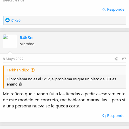
Beecycle rider
Responder
R
R4kSo
e
a
c
R4kSo
c
i
Miembro
o
n
e
8 Mayo 2022
#7
s
:
Ferkhan dijo:
El problema no es el 1x12, el problema es que un plato de 30T es
enano 😅
Me refiero que cuando fui a las tiendas a pedir asesoramiento
de este modelo en concreto, me hablaron maravillas... pero si
a una persona nueva se le queda corta...
Responder