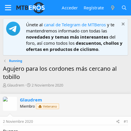
Acceder
Regístrate
Únete al
canal de Telegram de MTBeros
y te
mantendremos informado con todas las
novedades y temas más interesantes
del
foro, así como todos los
descuentos, chollos y
ofertas en productos de ciclismo
.
Running
Agujero para los cordones más cercano al
tobillo
A
F
Glaudrem
2 Noviembre 2020
u
e
t
c
Glaudrem
o
h
r
a
Miembro
Veterano
d
e
2 Noviembre 2020
#1
i
n
Buenas,