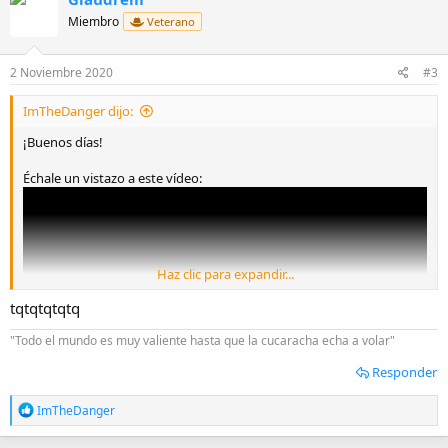
Miembro
Veterano
2 Noviembre 2020
#3
ImTheDanger dijo:
¡Buenos días!
Échale un vistazo a este vídeo:
Haz clic para expandir...
tqtqtqtqtq
"Todo el mundo es muy valiente hasta que la cucaracha echa a volar"
Responder
R
ImTheDanger
e
a
Yo siempre lo utilizo cuando voy a correr, pero no si las voy a usar