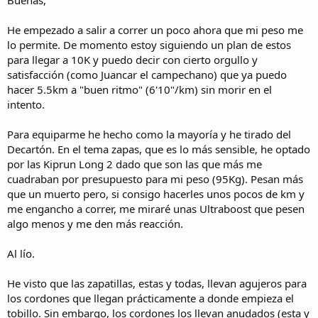
i
c
i
He empezado a salir a correr un poco ahora que mi peso me
o
lo permite. De momento estoy siguiendo un plan de estos
para llegar a 10K y puedo decir con cierto orgullo y
satisfacción (como Juancar el campechano) que ya puedo
hacer 5.5km a "buen ritmo" (6'10"/km) sin morir en el
intento.
Para equiparme he hecho como la mayoría y he tirado del
Decartón. En el tema zapas, que es lo más sensible, he optado
por las Kiprun Long 2 dado que son las que más me
cuadraban por presupuesto para mi peso (95Kg). Pesan más
que un muerto pero, si consigo hacerles unos pocos de km y
me engancho a correr, me miraré unas Ultraboost que pesen
algo menos y me den más reacción.
Al lío.
He visto que las zapatillas, estas y todas, llevan agujeros para
los cordones que llegan prácticamente a donde empieza el
tobillo. Sin embargo, los cordones los llevan anudados (esta y